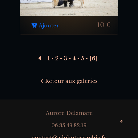
10 €
Ajouter
1
-
2
-
3
-
4
-
5
-
[6]
Retour aux galeries
Aurore Delamare
06.85.49.82.19
contact@adphotographie.fr