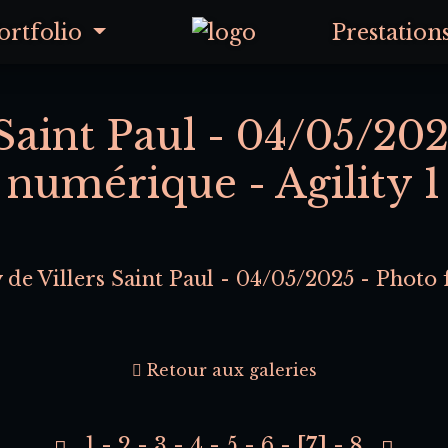
ortfolio
Prestation
s Saint Paul - 04/05/20
numérique - Agility 1
y de Villers Saint Paul - 04/05/2025 - Phot
Retour aux galeries
1
-
2
-
3
-
4
-
5
-
6
-
[7]
-
8