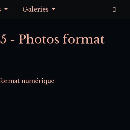
s
Galeries
25 - Photos format
o format numérique