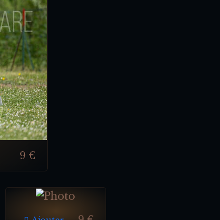
9 €
9 €